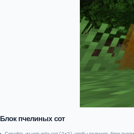
Блок пчелиных сот
Скрафть из четырёх сот (2×2), чтобы получить блок пчели