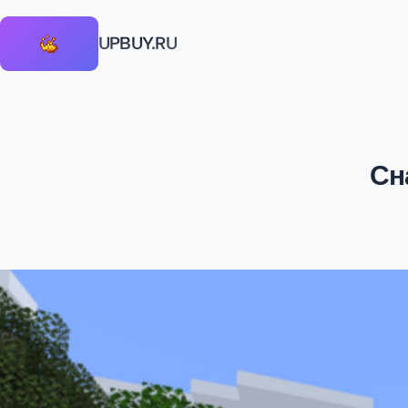
UPBUY.RU
Сн