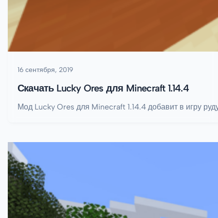
16 сентября, 2019
Скачать Lucky Ores для Minecraft 1.14.4
Мод Lucky Ores для Minecraft 1.14.4 добавит в игру р