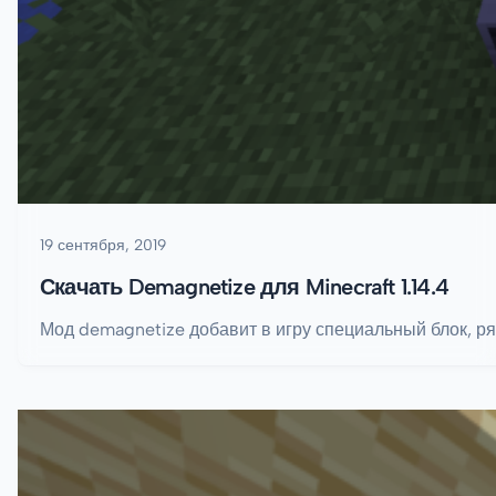
19 сентября, 2019
Скачать Demagnetize для Minecraft 1.14.4
Мод demagnetize добавит в игру специальный блок, ря